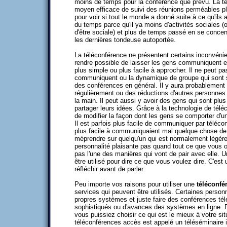
moins de temps pour la conférence que prévu. La t
moyen efficace de suivi des réunions perméables plu
pour voir si tout le monde a donné suite à ce qu'ils 
du temps parce qu'il ya moins d'activités sociales (
d'être sociale) et plus de temps passé en se concent
les dernières tondeuse autoportée.
La téléconférence ne présentent certains inconvénien
rendre possible de laisser les gens communiquent et
plus simple ou plus facile à approcher. Il ne peut p
communiquent ou la dynamique de groupe qui sont s
des conférences en général. Il y aura probablement 
régulièrement ou des réductions d'autres personnes
la main. Il peut aussi y avoir des gens qui sont plus 
partager leurs idées. Grâce à la technologie de télé
de modifier la façon dont les gens se comporter d'u
Il est parfois plus facile de communiquer par télécon
plus facile à communiquaient mal quelque chose de tr
méprendre sur quelqu'un qui est normalement légèr
personnalité plaisante pas quand tout ce que vous o
pas l'une des manières qui vont de pair avec elle. U
être utilisé pour dire ce que vous voulez dire. C'est 
réfléchir avant de parler.
Peu importe vos raisons pour utiliser une
téléconfé
services qui peuvent être utilisés. Certaines personn
propres systèmes et juste faire des conférences té
sophistiqués ou d'avances des systèmes en ligne. F
vous puissiez choisir ce qui est le mieux à votre situ
téléconférences accès est appelé un téléséminaire