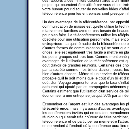
des rapports à des milliers d'actionnaires à un mom
projets qui pourraient être utilisé par vous et les t
votre bureau pour discuter de nouvelles idées d'affa
téléconférence pour les entreprises sont presque inf
Un des avantages de la téléconférence, par opposit
communication de masse est qu'elle utilise la techn
relativement familiers avec et pas besoin de beauc
pour bien faire. La téléconférences utilise les télép
obsolète pour une utilisation personnelle, mais enco
entreprises
. La qualité audio de la téléconférence 
d'autres formes de communication qui ne sont que 
ondes. elle est également très facile à mettre en plac
les petits groupes est très bon. Comme mentionné 
avantages de l'utilisation de la téléconférence est q
coût d'avoir de grandes réunions. Certaines des ch
par la société comme : les billets d'avion, repas, loc
bien d'autres choses. Même si un service de télécon
probable qu'il le soit moins que le coût d'un billet d
coût d'un Voyage augmente plus que le taux d'inflat
carburant qui ajouté par les compagnies aériennes 
Certains estiment que l'utilisation d'un service de té
économiser à une entreprise jusqu'à 30% par année
Économiser de l'argent est l'un des avantages les p
téléconférence
, mais il ya aussi d'autres avantages
les conférenciers invités qui ne seraient normaleme
réunion ou qui serait très coûteux de faire participe
téléconférence et de participer ou même être l'attract
en se rendant à l'endroit où la conférence aura lieu