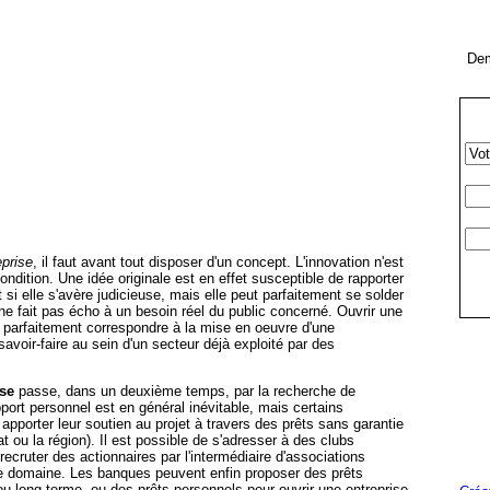
Dem
eprise
, il faut avant tout disposer d'un concept. L'innovation n'est
ndition. Une idée originale est en effet susceptible de rapporter
si elle s'avère judicieuse, mais elle peut parfaitement se solder
 ne fait pas écho à un besoin réel du public concerné. Ouvrir une
 parfaitement correspondre à la mise en oeuvre d'une
avoir-faire au sein d'un secteur déjà exploité par des
ise
passe, dans un deuxième temps, par la recherche de
ort personnel est en général inévitable, mais certains
pporter leur soutien au projet à travers des prêts sans garantie
tat ou la région). Il est possible de s'adresser à des clubs
recruter des actionnaires par l'intermédiaire d'associations
e domaine. Les banques peuvent enfin proposer des prêts
u long terme, ou des prêts personnels pour ouvrir une entreprise.