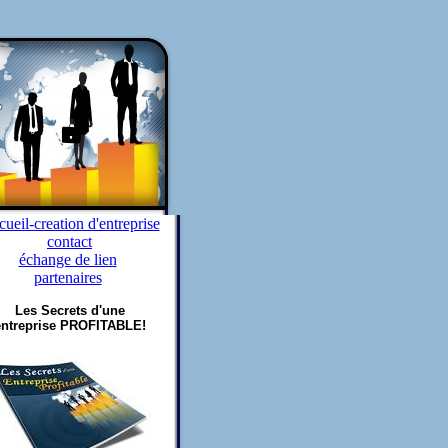
ueil-creation d'entreprise
contact
échange de lien
partenaires
Les Secrets d'une
entreprise PROFITABLE!