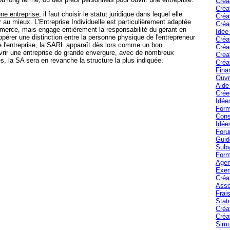
Créa
Créa
une entreprise
, il faut choisir le statut juridique dans lequel elle
Créa
 au mieux. L'Entreprise Individuelle est particulièrement adaptée
Créa
mmerce, mais engage entièrement la responsabilité du gérant en
Idée
 opérer une distinction entre la personne physique de l'entrepreneur
Créa
 de l'entreprise, la SARL apparaît dès lors comme un bon
Créa
rir une entreprise de grande envergure, avec de nombreux
Crea
, la SA sera en revanche la structure la plus indiquée.
Créa
Fina
Ouvr
Aide 
Crée
Idée
Form
Cons
Idée
Foru
Guid
Subv
Form
Agen
Exem
Créa
Asso
Frais
Stat
Créa
Créa
Simu