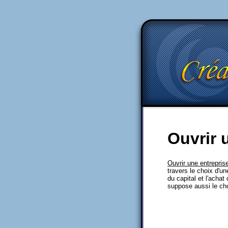
Ouvrir 
Ouvrir une entrepris
travers le choix d'un
du capital et l'achat
suppose aussi le choi