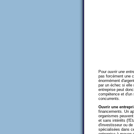
Pour
ouvrir une entr
pas forcément une co
énormément d'argent 
par un échec si elle
entreprise peut donc
compétence et d'un s
concurrents.
Ouvrir une entrepr
financements. Un app
organismes peuvent a
et sans intérêts (l'E
d'investisseur ou de 
spécialisées dans c
entreprise à moyen o