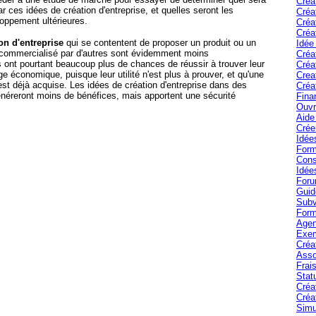
Créa
r ces idées de création d'entreprise, et quelles seront les
Créa
loppement ultérieures.
Créa
Créa
on d'entreprise
qui se contentent de proposer un produit ou un
Idée
à commercialisé par d'autres sont évidemment moins
Créa
s ont pourtant beaucoup plus de chances de réussir à trouver leur
Créa
e économique, puisque leur utilité n'est plus à prouver, et qu'une
Crea
 est déjà acquise. Les idées de création d'entreprise dans des
Créa
éreront moins de bénéfices, mais apportent une sécurité
Fina
Ouvr
Aide 
Crée
Idée
Form
Cons
Idée
Foru
Guid
Subv
Form
Agen
Exem
Créa
Asso
Frais
Stat
Créa
Créa
Simu