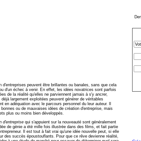
Dem
n d'entreprises peuvent être brillantes ou banales, sans que cela
u d'un échec à venir. En effet, les idées novatrices sont parfois
es de la réalité qu'elles ne parviennent jamais à s'y ancrer,
 déjà largement exploitées peuvent générer de véritables
ont en adéquation avec le parcours personnel du leur auteur. Il
e bonnes ou de mauvaises idées de création d'entreprise, mais
ets plus ou moins bien développés.
n d'entreprise
qui s'appuient sur la nouveauté sont généralement
dée de génie a été mille fois illustrée dans des films, et fait partie
trepreneur. Il est tout à fait vrai qu'une idée nouvelle peut, si elle
ur des succès époustouflants. Pour que ce rêve devienne réalité,
océder à une étude de marché pour essayer de déterminer quel sera