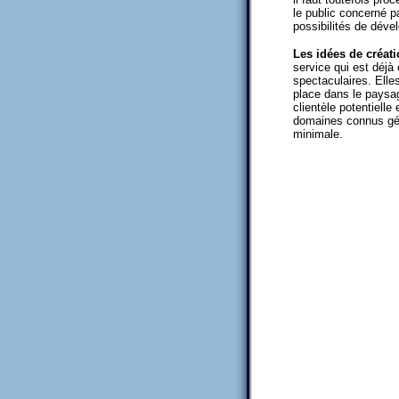
le public concerné pa
possibilités de déve
Les idées de créati
service qui est déj
spectaculaires. Elle
place dans le paysag
clientèle potentielle
domaines connus gén
minimale.