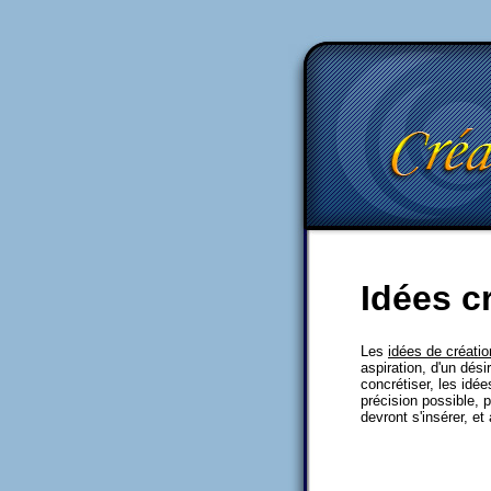
Idées c
Les
idées de créatio
aspiration, d'un dési
concrétiser, les idée
précision possible, 
devront s'insérer, e