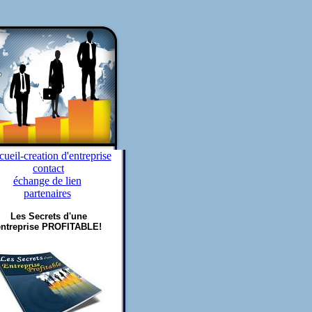
ueil-creation d'entreprise
contact
échange de lien
partenaires
Les Secrets d'une
entreprise PROFITABLE!