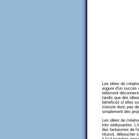
Les idées de créatio
augure d'un succès o
tellement déconnecté
tandis que des idées
bénéfices si elles s
n'existe donc pas d
simplement des proj
Les
idées de créatio
très séduisantes. L'i
des fantasmes de l'en
réussit, déboucher s
il faut toutefois pr