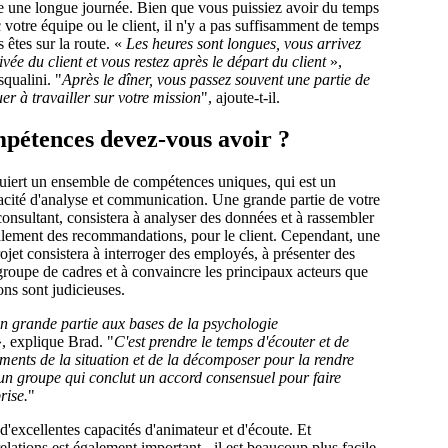
re une longue journée. Bien que vous puissiez avoir du temps
 votre équipe ou le client, il n'y a pas suffisamment de temps
s êtes sur la route. «
Les heures sont longues, vous arrivez
ivée du client et vous restez après le départ du client
»,
qualini. "
Après le dîner, vous passez souvent une partie de
uer à travailler sur votre mission
", ajoute-t-il.
mpétences devez-vous avoir ?
quiert un ensemble de compétences uniques, qui est un
pacité d'analyse et communication. Une grande partie de votre
onsultant, consistera à analyser des données et à rassembler
inalement des recommandations, pour le client. Cependant, une
ojet consistera à interroger des employés, à présenter des
groupe de cadres et à convaincre les principaux acteurs que
ns sont judicieuses.
n grande partie aux bases de la psychologie
, explique Brad. "
C'est prendre le temps d'écouter et de
ments de la situation et de la décomposer pour la rendre
n groupe qui conclut un accord consensuel pour faire
rise.
"
 d'excellentes capacités d'animateur et d'écoute. Et
relations est également important - il est beaucoup plus facile