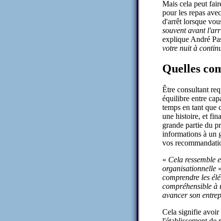
Mais cela peut fai
pour les repas avec
d'arrêt lorsque vou
souvent avant l'arr
explique André Pas
votre nuit à contin
Quelles co
Être consultant re
équilibre entre ca
temps en tant que c
une histoire, et f
grande partie du pr
informations à un 
vos recommandatio
«
Cela ressemble e
organisationnelle
»
comprendre les élé
compréhensible à u
avancer son entrep
Cela signifie avoir
l'établissement de 