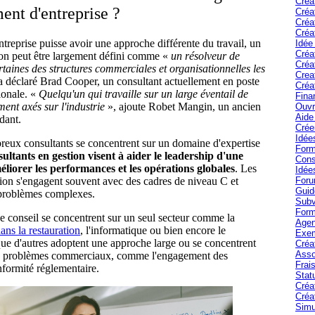
Créa
nt d'entreprise ?
Créa
Créa
Créa
treprise puisse avoir une approche différente du travail, un
Idée
Créa
ion peut être largement défini comme «
un résolveur de
Créa
taines des structures commerciales et organisationnelles les
Crea
a déclaré Brad Cooper, un consultant actuellement en poste
Créa
ionale. «
Quelqu'un qui travaille sur un large éventail de
Fina
ement axés sur l'industrie
», ajoute Robet Mangin, un ancien
Ouvr
Aide 
ndant.
Crée
Idée
eux consultants se concentrent sur un domaine d'expertise
Form
sultants en gestion visent à aider le leadership d'une
Cons
éliorer les performances et les opérations globales
. Les
Idée
tion s'engagent souvent avec des cadres de niveau C et
Foru
Guid
s problèmes complexes.
Subv
Form
de conseil se concentrent sur un seul secteur comme la
Agen
dans la restauration
, l'informatique ou bien encore le
Exem
que d'autres adoptent une approche large ou se concentrent
Créa
Asso
e problèmes commerciaux, comme l'engagement des
Frais
formité réglementaire.
Stat
Créa
Créa
Simu