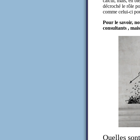
calcul, mais, eh bi
décroché le rôle p
comme celui-ci pou
Pour le savoir, n
consultants , mai
Quelles sont