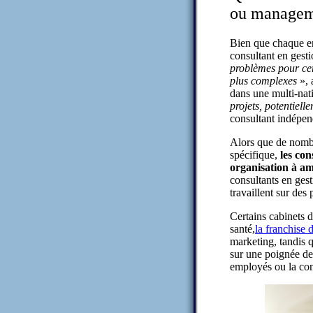
ou manageme
Bien que chaque en
consultant en gest
problèmes pour cer
plus complexes
», 
dans une multi-nat
projets, potentiell
consultant indépe
Alors que de nombr
spécifique,
les con
organisation à am
consultants en ges
travaillent sur de
Certains cabinets 
santé,
la franchise 
marketing, tandis 
sur une poignée d
employés ou la con