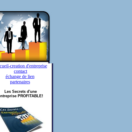
ueil-creation d'entreprise
contact
échange de lien
partenaires
Les Secrets d'une
entreprise PROFITABLE!