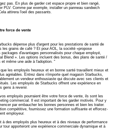
igez pas. En plus de garder cet espace propre et bien rangé,
oter PLV. Comme par exemple, installer un panneau sandwich
la attirera l'oeil des passants.
tre force de vente
rbucks dépense plus d'argent pour les prestations de santé de
 les grains de café ? Et pour AOL, la société «propose
s packages d'avantages personnalisés pour chaque employé,
l Blend ». Les options incluent des bonus, des plans de santé /
 et même une aide à l'adoption. "
 que les employés heureux et en bonne santé travaillent mieux et
lus agréables. Entrez dans n'importe quel magasin Starbucks,
ablement un vendeur enthousiaste qui discute avec ses clients et
bitués. Les employés de Starbucks offrent une expérience en
s gens à revenir.
 vos employés pourraient être votre force de vente, ils sont les
eting commercial. Il est important de les garder motivés. Pour y
mmencer par embaucher les bonnes personnes et bien les traiter.
ion compétitive, fournissez une formation suffisante et efforcez-
lent employeur.
 à des employés plus heureux et à des niveaux de performance
eur tour apporteront une expérience commerciale dynamique et à