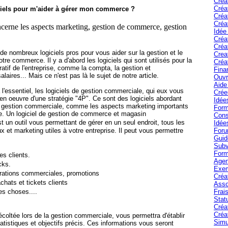
Créa
Créa
giciels pour m'aider à gérer mon commerce ?
Créa
Créa
cerne les aspects marketing, gestion de commerce, gestion
Idée
Créa
Créa
, de nombreux logiciels pros pour vous aider sur la gestion et le
Crea
re commerce. Il y a d'abord les logiciels qui sont utilisés pour la
Créa
ratif de l'entreprise, comme la compta, la gestion et
Fina
laires... Mais ce n'est pas là le sujet de notre article.
Ouvr
Aide 
 l'essentiel, les logiciels de gestion commerciale, qui eux vous
Crée
 en oeuvre d'une stratégie "4P". Ce sont des logiciels abordant
Idée
a gestion commerciale, comme les aspects marketing importants
Form
. Un logiciel de gestion de commerce et magasin
Cons
t un outil vous permettant de gérer en un seul endroit, tous les
Idée
Foru
et marketing utiles à votre entreprise. Il peut vous permettre
Guid
Subv
Form
es clients.
Agen
cks.
Exem
érations commerciales, promotions
Créa
chats et tickets clients
Asso
Frais
es choses....
Stat
Créa
Créa
écoltée lors de la gestion commerciale, vous permettra d'établir
Simu
tatistiques et objectifs précis. Ces informations vous seront