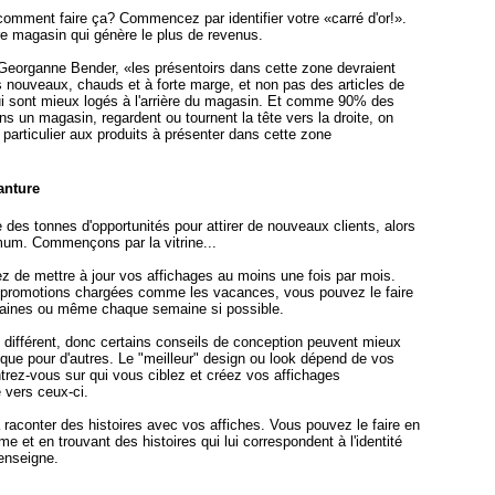
omment faire ça? Commencez par identifier votre «carré d'or!».
re magasin qui génère le plus de revenus.
 Georganne Bender, «les présentoirs dans cette zone devraient
s nouveaux, chauds et à forte marge, et non pas des articles de
ui sont mieux logés à l'arrière du magasin. Et comme 90% des
ns un magasin, regardent ou tournent la tête vers la droite, on
 particulier aux produits à présenter dans cette zone
vanture
e des tonnes d'opportunités pour attirer de nouveaux clients, alors
mum. Commençons par la vitrine...
 de mettre à jour vos affichages au moins une fois par mois.
 promotions chargées comme les vacances, vous pouvez le faire
maines ou même chaque semaine si possible.
différent, donc certains conseils de conception peuvent mieux
 que pour d'autres. Le "meilleur" design ou look dépend de vos
ntrez-vous sur qui vous ciblez et créez vos affichages
 vers ceux-ci.
aconter des histoires avec vos affiches. Vous pouvez le faire en
e et en trouvant des histoires qui lui correspondent à l'identité
enseigne.