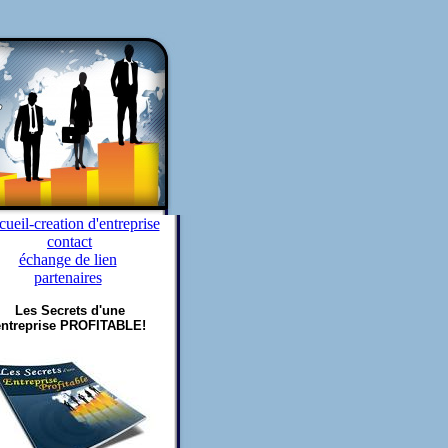
ueil-creation d'entreprise
contact
échange de lien
partenaires
Les Secrets d'une
entreprise PROFITABLE!