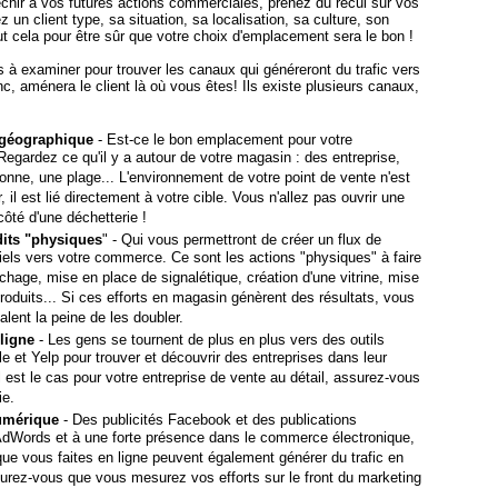
échir à vos futures actions commerciales, prenez du recul sur vos
ez un client type, sa situation, sa localisation, sa culture, son
t cela pour être sûr que votre choix d'emplacement sera le bon !
s à examiner pour trouver les canaux qui généreront du trafic vers
c, aménera le client là où vous êtes! Ils existe plusieurs canaux,
 géographique
- Est-ce le bon emplacement pour votre
gardez ce qu'il y a autour de votre magasin : des entreprise,
onne, une plage... L'environnement de votre point de vente n'est
, il est lié directement à votre cible. Vous n'allez pas ouvrir une
côté d'une déchetterie !
its "physiques
" - Qui vous permettront de créer un flux de
tiels vers votre commerce. Ce sont les actions "physiques" à faire
ichage, mise en place de signalétique, création d'une vitrine, mise
roduits... Si ces efforts en magasin génèrent des résultats, vous
alent la peine de les doubler.
ligne
- Les gens se tournent de plus en plus vers des outils
et Yelp pour trouver et découvrir des entreprises dans leur
el est le cas pour votre entreprise de vente au détail, assurez-vous
ie.
umérique
- Des publicités Facebook et des publications
AdWords et à une forte présence dans le commerce électronique,
 que vous faites en ligne peuvent également générer du trafic en
rez-vous que vous mesurez vos efforts sur le front du marketing