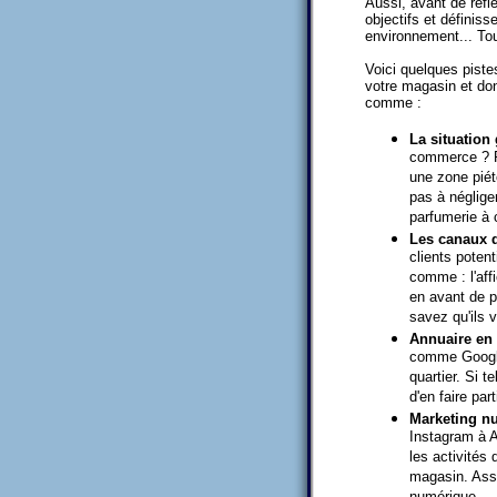
Aussi, avant de réfl
objectifs et définiss
environnement... Tou
Voici quelques piste
votre magasin et don
comme :
La situation
commerce ? Re
une zone piét
pas à négliger
parfumerie à 
Les canaux d
clients poten
comme : l'aff
en avant de p
savez qu'ils v
Annuaire en 
comme Google 
quartier. Si t
d'en faire part
Marketing n
Instagram à 
les activités
magasin. Assu