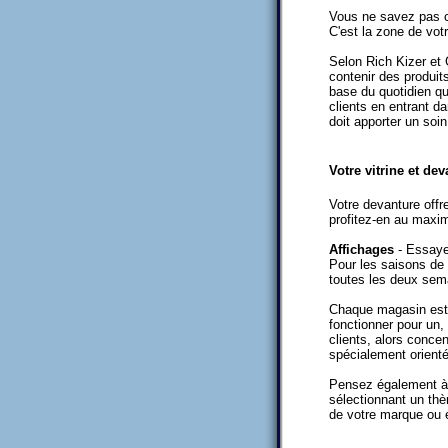
Vous ne savez pas c
C'est la zone de vot
Selon Rich Kizer et
contenir des produit
base du quotidien q
clients en entrant da
doit apporter un soin
Votre vitrine et de
Votre devanture offr
profitez-en au maxi
Affichages
- Essayez
Pour les saisons de
toutes les deux se
Chaque magasin est 
fonctionner pour un,
clients, alors conce
spécialement orienté
Pensez également à r
sélectionnant un thèm
de votre marque ou 