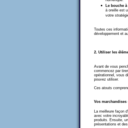
numérique.
Le bouche à 
à oreille est 
votre stratég
Toutes ces informati
développement et aut
2. Utiliser les él
Avant de vous pench
commencez par tirer 
opérationnel, vous 
pouvez utiliser.
Ces atouts compren
Vos marchandises 
La meilleure façon d'
avec votre incroyab
produits. Ensuite, 
présentations et des