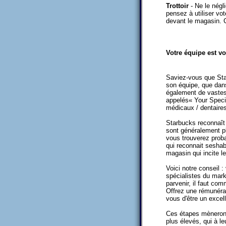
Trottoir
- Ne le négl
pensez à utiliser v
devant le magasin. Ce
Votre équipe est vo
Saviez-vous que Sta
son équipe, que dans
également de vaste
appelés« Your Specia
médicaux / dentaires
Starbucks reconnaît
sont généralement p
vous trouverez prob
qui reconnait sesha
magasin qui incite le
Voici notre conseil :
spécialistes du mark
parvenir, il faut co
Offrez une rémunérat
vous d'être un excel
Ces étapes mèneront
plus élevés, qui à l