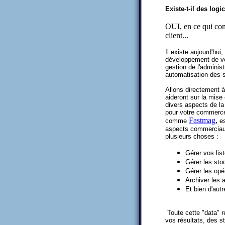
Existe-t-il des lo
OUI, en ce qui con
client...
Il existe aujourd'hui
développement de vot
gestion de l'administ
automatisation des sa
Allons directement à
aideront sur la mise
divers aspects de l
pour votre commerce
Fastmag
,
comme
es
aspects commerciaux 
plusieurs choses :
Gérer vos list
Gérer les sto
Gérer les op
Archiver les a
Et bien d'autr
Toute cette "data" r
vos résultats, des s