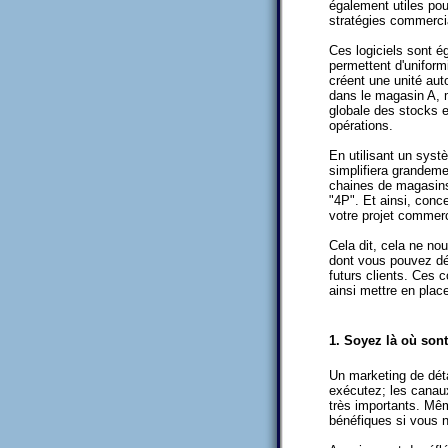
également utiles pour
stratégies commerci
Ces logiciels sont é
permettent d'uniformi
créent une unité aut
dans le magasin A, m
globale des stocks et
opérations.
En utilisant un syst
simplifiera grandeme
chaines de magasins,
"4P". Et ainsi, conce
votre projet commerc
Cela dit, cela ne n
dont vous pouvez dév
futurs clients. Ces 
ainsi mettre en plac
1. Soyez là où sont
Un marketing de dét
exécutez; les canaux
très importants. Mêm
bénéfiques si vous n'