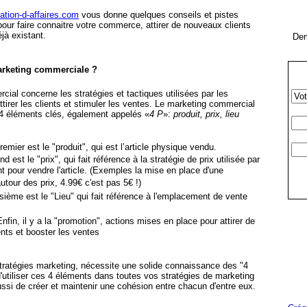
ation-d-affaires.com
vous donne quelques conseils et pistes
pour faire connaitre votre commerce, attirer de nouveaux clients
jà existant.
Dem
arketing commerciale ?
ial concerne les stratégies et tactiques utilisées par les
irer les clients et stimuler les ventes. Le marketing commercial
 4 éléments clés, également appelés «
4 P
»:
produit, prix, lieu
remier est le "produit", qui est l’article physique vendu.
d est le "prix", qui fait référence à la stratégie de prix utilisée par
 pour vendre l'article. (Exemples la mise en place d'une
utour des prix, 4.99€ c'est pas 5€ !)
oisième est le "Lieu" qui fait référence à l'emplacement de vente
Enfin, il y a la "promotion", actions mises en place pour attirer de
nts et booster les ventes
tratégies marketing, nécessite une solide connaissance des "4
 d'utiliser ces 4 éléments dans toutes vos stratégies de marketing
si de créer et maintenir une cohésion entre chacun d'entre eux.