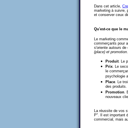
Dans cet article,
Cre
marketing à suivre, 
et conserver ceux dé
Qu'est-ce que le m
Le marketing commerc
commerçants pour att
s'oriente autours de
(place) et promotion
.
Produit
. Le p
Prix
. Le secon
le commerçant
psychologie a
Place
. Le tr
des produits.
Promotion
. 
nouveaux clie
La réussite de vos s
P". Il est important
commercial, mais aus