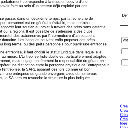
 parfaitement correspondre à la mise en oeuvre d'une
avoir-faire au sein d'un secteur déjà exploité par des
Dem
ise
passe, dans un deuxième temps, par la recherche de
ort personnel est en général inévitable, mais certains
pporter leur soutien au projet à travers des prêts sans garantie
tat ou la région). Il est possible de s'adresser à des clubs
recruter des actionnaires par l'intermédiaire d'associations
e domaine. Les banques peuvent enfin proposer des prêts
u long terme, ou des prêts personnels pour ouvrir une entreprise.
une entreprise
, il faut choisir le statut juridique dans lequel elle
 au mieux. L'Entreprise Individuelle est particulièrement adaptée
mmerce, mais engage entièrement la responsabilité du gérant en
 opérer une distinction entre la personne physique de l'entrepreneur
 de l'entreprise, la SARL apparaît dès lors comme un bon
rir une entreprise de grande envergure, avec de nombreux
, la SA sera en revanche la structure la plus indiquée.
Créa
Créa
Créa
Créa
Idée
Créa