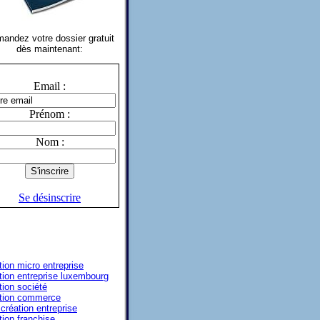
andez votre dossier gratuit
dès maintenant:
Email :
Prénom :
Nom :
Se désinscrire
tion micro entreprise
tion entreprise luxembourg
tion société
tion commerce
 création entreprise
tion franchise