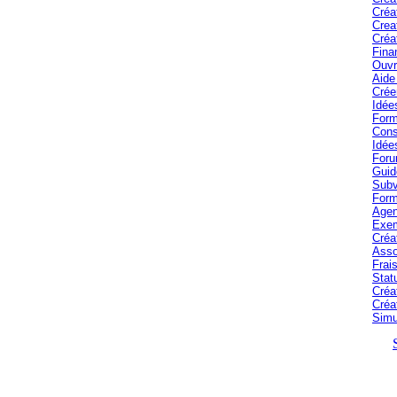
Créa
Crea
Créa
Fina
Ouvr
Aide 
Crée
Idée
Form
Cons
Idée
Foru
Guid
Subv
Form
Agen
Exem
Créa
Asso
Frais
Stat
Créa
Créa
Simu