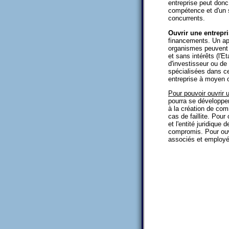
entreprise peut donc
compétence et d'un s
concurrents.
Ouvrir une entrepr
financements. Un app
organismes peuvent a
et sans intérêts (l'E
d'investisseur ou de 
spécialisées dans c
entreprise à moyen o
Pour pouvoir ouvrir 
pourra se développer
à la création de co
cas de faillite. Pour
et l'entité juridique
compromis. Pour ouv
associés et employés