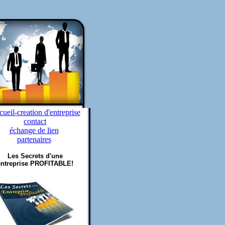
ueil-creation d'entreprise
contact
échange de lien
partenaires
Les Secrets d'une
entreprise PROFITABLE!