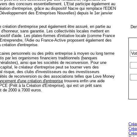
ravers des concours essentiellement. L'Etat participe également au
éation d'entreprise, grâce au dispositif Nacre qui remplace l'EDEN
éveloppement des Entreprises Nouvelles) depuis le 1er janvier
 création d'entreprise peut également être assuré, en partie au
Dem
 d'honneur, sans garantie. Les collectivités locales mettent en
positif d'aide. Les plates-formes d'initiative locale (comme France
au Entreprendre, l'Adie ou France-Active proposent également des
 création d'entreprise.
caires personnels ou des prêts entreprise à moyen ou long terme
is par les organismes financiers traditionnels (banques
ralistes), ainsi que les sociétés de reconversion. Pour une
 capital, le créateur d'entreprise peut se tourner vers des
l risque, des clubs d'investisseurs ou des investisseurs
ciétés de reconversion ou des associations telles que Love Money
ancement d'une création d'entreprise
trouvera enfin une aide
PCE (Prêt à la Création d'Entreprise), qui est un prêt sans
nt de 2000 à 7000 euros.
Créa
Créa
Créa