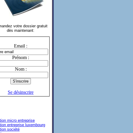
andez votre dossier gratuit
dès maintenant:
Email :
Prénom :
Nom :
Se désinscrire
tion micro entreprise
tion entreprise luxembourg
tion société