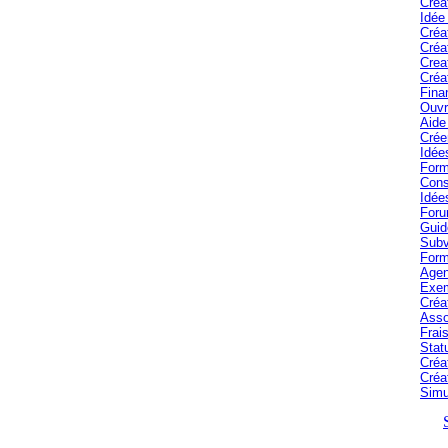
Créa
Idée
Créa
Créa
Crea
Créa
Fina
Ouvr
Aide 
Crée
Idée
Form
Cons
Idée
Foru
Guid
Subv
Form
Agen
Exem
Créa
Asso
Frais
Stat
Créa
Créa
Simu