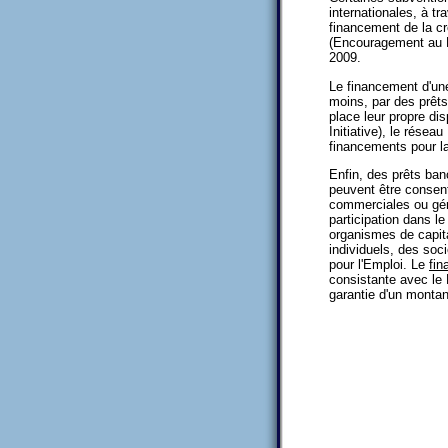
internationales, à t
financement de la cr
(Encouragement au D
2009.
Le financement d'une
moins, par des prêts
place leur propre dis
Initiative), le rése
financements pour la
Enfin, des prêts ban
peuvent être consent
commerciales ou géné
participation dans le
organismes de capita
individuels, des so
pour l'Emploi. Le
fin
consistante avec le 
garantie d'un monta