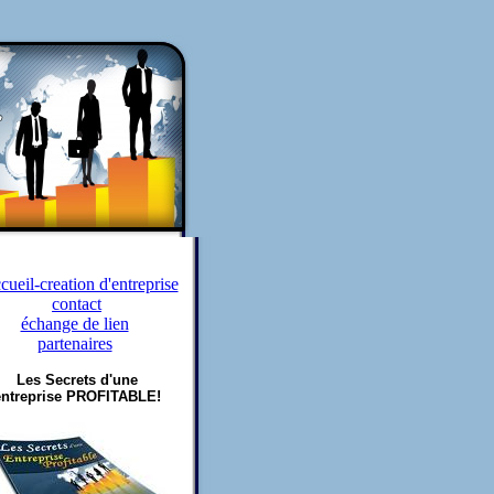
cueil-creation d'entreprise
contact
échange de lien
partenaires
Les Secrets d'une
entreprise PROFITABLE!