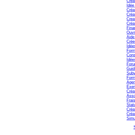
Créa
Idée
Créa
Créa
Crea
Créa
Fina
Ouvr
Aide 
Crée
Idée
Form
Cons
Idée
Foru
Guid
Subv
Form
Agen
Exem
Créa
Asso
Frais
Stat
Créa
Créa
Simu