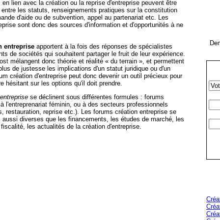
en lien avec la création ou la reprise d'entreprise peuvent être
 entre les statuts, renseignements pratiques sur la constitution
nde d'aide ou de subvention, appel au partenariat etc. Les
eprise sont donc des sources d'information et d'opportunités à ne
Dem
n entreprise
apportent à la fois des réponses de spécialistes
nts de sociétés qui souhaitent partager le fruit de leur expérience.
st mélangent donc théorie et réalité « du terrain », et permettent
lus de justesse les implications d'un statut juridique ou d'un
rum création d'entreprise peut donc devenir un outil précieux pour
e hésitant sur les options qu'il doit prendre.
entreprise
se déclinent sous différentes formules : forums
 à l'entreprenariat féminin, ou à des secteurs professionnels
, restauration, reprise etc.). Les forums création entreprise se
s aussi diverses que les financements, les études de marché, les
fiscalité, les actualités de la création d'entreprise.
Créa
Créa
Créa