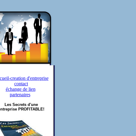
ueil-creation d'entreprise
contact
échange de lien
partenaires
Les Secrets d'une
entreprise PROFITABLE!