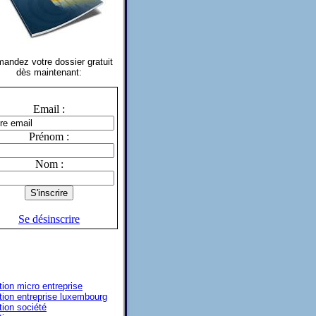
andez votre dossier gratuit
dès maintenant:
Email :
Prénom :
Nom :
Se désinscrire
tion micro entreprise
tion entreprise luxembourg
tion société