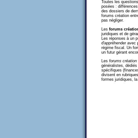
Toutes les questions 
posées : différences
des dossiers de dema
forums création entr
pas négliger.
Les
forums créatio
juridiques et de géra
Les réponses à un po
d'appréhender avec p
régime fiscal. Un fo
un futur gérant encor
Les
forums création 
généralistes, dédiés
spécifiques (finances
divisent en rubrique
formes juridiques, la 